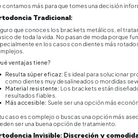
e contamos más para que tomes una decisión info
rtodoncia Tradicional:
guro que conoces los brackets metálicos, el trat
ásico de toda la vida. No pasan de moda porque fun
pecialmente en los casos con dientes más rotado
mplejos.
ué ventajas tiene?
Resulta súper eficaz:
Es ideal para solucionar 
como dientes muy desalineados o mordidas sev
Material resistente:
Los brackets están diseñado
resultados fiables.
Más accesible:
Suele ser una opción más econó
 tu caso es complejo o buscas una opción más aseq
eden ser una buena opción de tratamiento.
todoncia Invisible: Discreción y comodida