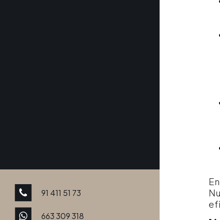
En
Nu
91 411 51 73
ef
663 309 318