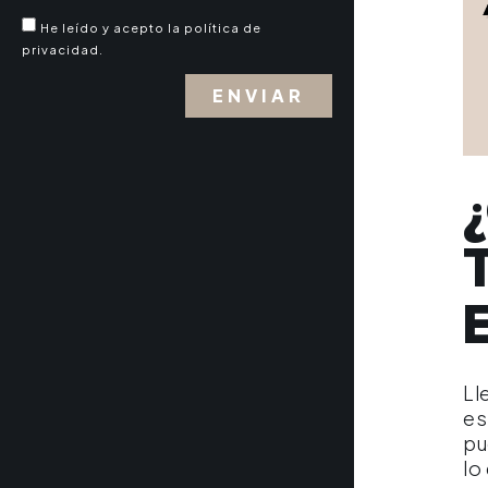
He leído y acepto la política de
privacidad.
ENVIAR
Ll
es
pu
lo