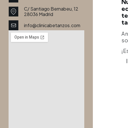
Nu
eq
C/ Santiago Bernabeu, 12
28036 Madrid
te
ta
info@clinicabetanzos.com
An
so
¡E