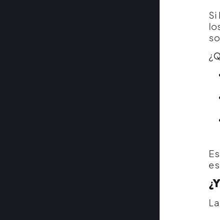
Si
lo
so
¿Q
Es
es
¿Y
La