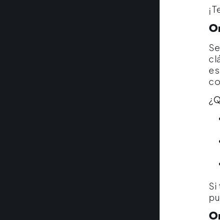
¡T
O
Se
cl
es
co
¿Q
Si
pu
Or