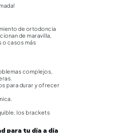
rmada!
amiento de ortodoncia
cionan de maravilla,
s o casos más
problemas complejos,
eras.
s para durar y ofrecer
mica.
uible, los brackets
d para tu día a día