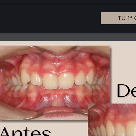
TU 1ª
TU 1ª C