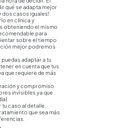
a hora de decidir. El
dir qué se adapta mejor
y dos casos iguales!
o en clínica y
cas obteniendo el mismo
s recomendable para
rientar sobre el tiempo
mación mejor podremos
e puedas adaptar a tu
 tener en cuenta que tus
ya que requiere de más
ración y compromiso
ores invisibles ya que
ía).
tu caso al detalle.
tratamiento que sea más
ferencias.