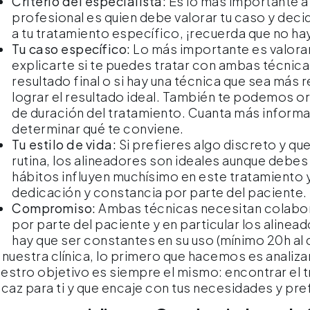
Criterio del especialista:
Es lo más importante a l
profesional es quien debe valorar tu caso y deci
a tu tratamiento específico, ¡recuerda que no ha
Tu caso específico:
Lo más importante es valorarl
explicarte si te puedes tratar con ambas técni
resultado final o si hay una técnica que sea má
lograr el resultado ideal. También te podemos o
de duración del tratamiento. Cuanta más infor
determinar qué te conviene.
Tu estilo de vida:
Si prefieres algo discreto y qu
rutina, los alineadores son ideales aunque debes
hábitos influyen muchísimo en este tratamiento 
dedicación y constancia por parte del paciente.
Compromiso:
Ambas técnicas necesitan colabo
por parte del paciente y en particular los alinead
hay que ser constantes en su uso (mínimo 20h al d
 nuestra clínica, lo primero que hacemos es analizar 
estro objetivo es siempre el mismo: encontrar el 
icaz para ti y que encaje con tus necesidades y pre