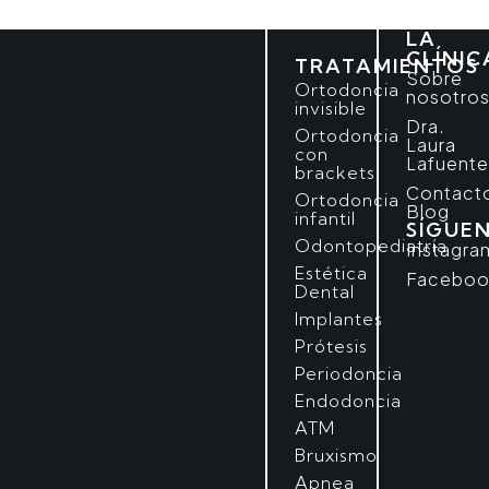
LA
CLÍNIC
TRATAMIENTOS
Sobre
Ortodoncia
nosotro
invisible
Dra.
Ortodoncia
Laura
con
Lafuent
brackets
Contact
Ortodoncia
Blog
infantil
SÍGUE
Odontopediatría
Instagra
Estética
Faceboo
Dental
Implantes
Prótesis
Periodoncia
Endodoncia
ATM
Bruxismo
Apnea