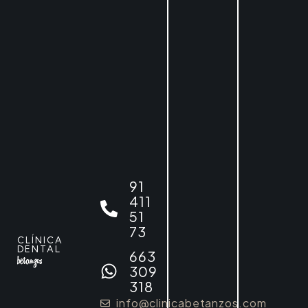
91
411
51
73
CLÍNICA
DENTAL
663
309
318
info@clinicabetanzos.com